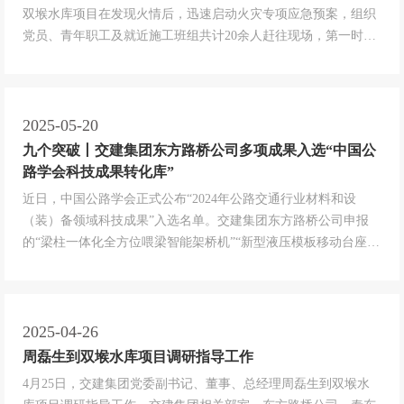
双堠水库项目在发现火情后，迅速启动火灾专项应急预案，组织
党员、青年职工及就近施工班组共计20余人赶往现场，第一时间
帮助驾乘司机扑灭明火，有力守护群众生命安全。...
2025-05-20
九个突破丨交建集团东方路桥公司多项成果入选“中国公
路学会科技成果转化库”
近日，中国公路学会正式公布“2024年公路交通行业材料和设
（装）备领域科技成果”入选名单。交建集团东方路桥公司申报
的“梁柱一体化全方位喂梁智能架桥机”“新型液压模板移动台座预
制梁流水线”和“现浇盖梁升降式移动模架作业台车”等3项科技成
果脱颖而出，成功入选中国公路学会科技成果转化库。其中，“梁
柱一体化全方位喂梁智能架桥机”被列为中国公路学会“重点推荐
成果”。“...
2025-04-26
周磊生到双堠水库项目调研指导工作
4月25日，交建集团党委副书记、董事、总经理周磊生到双堠水