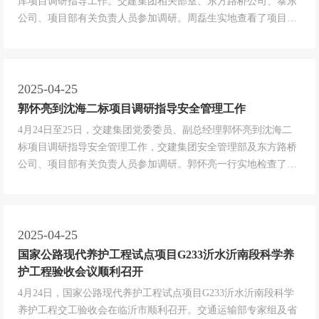
库项目调研指导工作。交建集团相关部室、东方路桥公司、泰东
公司、项目部有关负责人员参加调研。周磊生实地查看了项目桩
基、桥梁施工现场，听取了有关工程进度、节点计划、施工质
量、安全管理、精细化管控及需要协调解决事项的汇报，研究分
析了项目推进过程中存在的困难和问题，对项目近期各项工作表
示肯定，并对后续工作提出...
2025-04-25
郭怀亮到沈海二标项目调研指导安全管理工作
4月24日至25日，交建集团党委委员、副总经理郭怀亮到沈海二
标项目调研指导安全管理工作，交建集团安全管理部及东方路桥
公司、项目部有关负责人员参加调研。郭怀亮一行实地检查了项
目综合场站、743大挖方、涛雒互通、巨峰河大桥等施工现场，
详细了解了项目作业人员安全教育培训、安全风险管控、安全责
任制落实等情况，对进一步强化安全生产管理工作提出指导意
见。他指出，项目部一...
2025-04-25
国家公路现代养护工程试点项目G233沂水沂南段科学养
护工程验收会议顺利召开
4月24日，国家公路现代养护工程试点项目G233沂水沂南段科学
养护工程交工验收会在临沂市顺利召开。交通运输部专家组及省