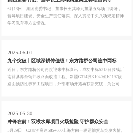
6月13日，集团党委书记、董事长王其峰到董梁五标项目调研，
督导项目建设、安全生产责任落实、深入贯彻中央八项规定精神
学习教育等方面情况。...
2025-06-01
九个突破丨区域深耕传佳绩！东方路桥公司连中两标
近日，东方路桥公司再度迎来中标喜讯，成功中标S313日滕线沂
南莒县界至铜井段路面改造工程、新疆G314线K1040至K1197段
路面预防性养护工程项目，外部市场开拓再获新突破，为公司优
化业务布局、强化区域市场滚动经营打下了基础。...
2025-05-30
冲锋在前！双堠水库项目火场抢险 守护群众安全
5月29日，G2京沪高速585+600上海方向一辆运输货车突发火情。