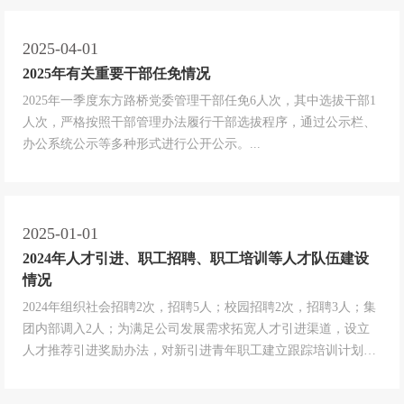
规规定；严格落实女职工保护法，不存在使用未成年工、童工现
象；依法为职工按时缴纳社会保险，定期组织健康体检。...
2025-04-01
2025年有关重要干部任免情况
2025年一季度东方路桥党委管理干部任免6人次，其中选拔干部1
人次，严格按照干部管理办法履行干部选拔程序，通过公示栏、
办公系统公示等多种形式进行公开公示。...
2025-01-01
2024年人才引进、职工招聘、职工培训等人才队伍建设
情况
2024年组织社会招聘2次，招聘5人；校园招聘2次，招聘3人；集
团内部调入2人；为满足公司发展需求拓宽人才引进渠道，设立
人才推荐引进奖励办法，对新引进青年职工建立跟踪培训计划，
开展师带徒活动。为优秀人才强化化业务岗位知识培训，与相关
高校、机构签订培训协议，重点对中层干部、青年员工开展集中