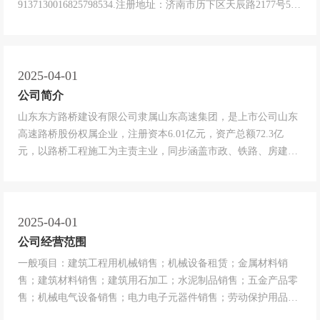
9137130016825798534.注册地址：济南市历下区天辰路2177号5.
邮 编：250000...
2025-04-01
公司简介
山东东方路桥建设有限公司隶属山东高速集团，是上市公司山东
高速路桥股份权属企业，注册资本6.01亿元，资产总额72.3亿
元，以路桥工程施工为主责主业，同步涵盖市政、铁路、房建、
养护、水利等多个领域。拥有公路工程、市政公用工程、建筑工
程、水利水电工程施工总承包资质及路基、路面、隧道、桥梁、
交通工程专业承包资质，同时具备路基路面、隧道、桥梁、交通
安全设施等全序列养...
2025-04-01
公司经营范围
一般项目：建筑工程用机械销售；机械设备租赁；金属材料销
售；建筑材料销售；建筑用石加工；水泥制品销售；五金产品零
售；机械电气设备销售；电力电子元器件销售；劳动保护用品销
售；塑料制品销售；电气信号设备装置销售；消防器材销售；金