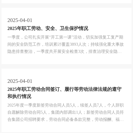
属制品销售；橡胶制品销售；交通及公共管理用标牌销售；图文
设计制作；非居住房地产租赁；对外承包工程；工程管理服务；
园林绿化工程施工；树木种植...
2025-04-01
2025年职工劳动、安全、卫生保护情况
一季度，公司扎实开展“开工第一课”活动，切实加强复工复产期
间的安全防范工作，培训累计覆盖3893人次；持续强化重大事故
隐患排查整治，一季度共开展安全检查3次，排查治理安全隐患
310条，并均已督促消除，实现闭环管理；制定、发布了2025年
度《安全教育培训计划》《应急演练计划》及《安全生产工作方
针》等各项制度、措施，为全年安全生产工作提供了明确的指导
与保障；修订...
2025-04-01
2025年职工劳动合同签订、履行等劳动法律法规的遵守
和执行情况
2025年度一季度新签劳动合同人员5人，续签人员7人，个人辞职
自愿解除劳动合同5人，集团内部调出1人；新签劳动合同人员符
合集团公司招聘要求，劳动合同必备条款完整，劳动报酬、福利
待遇、工作时间及劳动合同约定违约责任等规章制度符合法律法