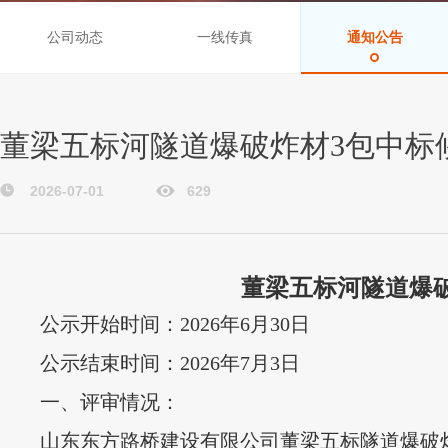
公司动态
一线传真
通知公告
董梁五标河隧道爆破炸材3包中标
2026-07-01
629
董梁五标河隧道爆
公示开始时间：
2026
年
6
月
30
日
公示结束时间：
2026
年
7
月
3
日
一、
评审情况：
山东东方路桥建设有限公司董梁五标隧道爆破