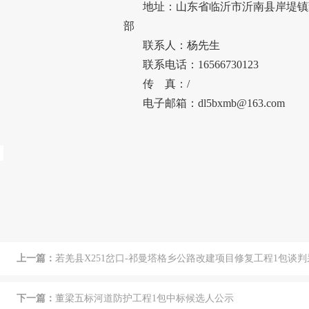
地址：
山东省临沂市沂南县岸堤镇
部
联系人：
杨
先生
联系电话：
16566730123
传
真：
/
电子邮箱：
dl5bxmb@163.com
上一篇：
若羌县X251岔口-祁曼塔格乡公路改建项目修复工程1包谈
下一篇：
董梁五标河道防护工程1包中标候选人公示