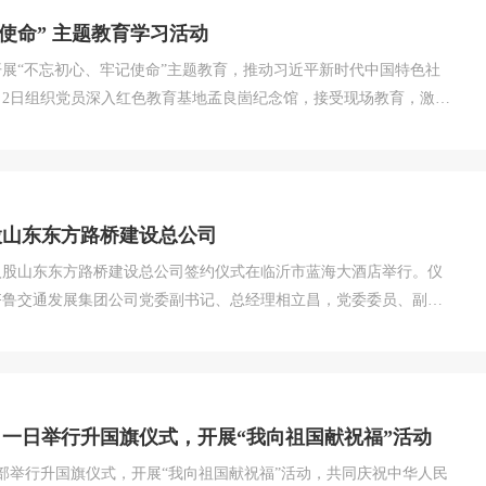
使命” 主题教育学习活动
展“不忘初心、牢记使命”主题教育，推动习近平新时代中国特色社
月2日组织党员深入红色教育基地孟良崮纪念馆，接受现场教育，激发
，陈毅、粟裕指挥华东野战军在沂蒙山区进行的一次重大战役，是打
华东战局的关键一战。听着讲解员沉重...
股山东东方路桥建设总公司
司入股山东东方路桥建设总公司签约仪式在临沂市蓝海大酒店举行。仪
齐鲁交通发展集团公司党委副书记、总经理相立昌，党委委员、副总
路事业发展中心党组书记、主任陈庆村等出席仪式并见证签约。公司
事长刘贵翔代表各自公司在协议书上签字。...
一日举行升国旗仪式，开展“我向祖国献祝福”活动
目部举行升国旗仪式，开展“我向祖国献祝福”活动，共同庆祝中华人民