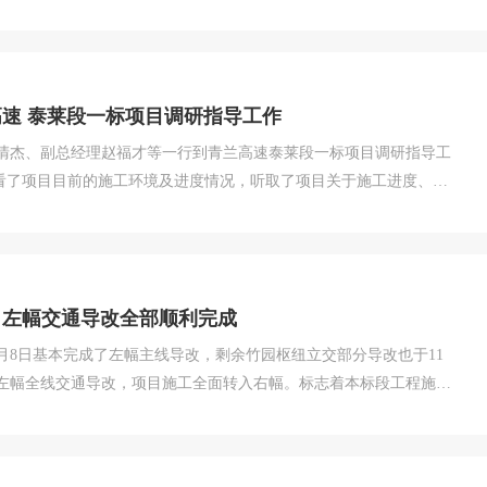
建项目通车运营打下了坚实基础。截止目前，京沪五标已累计完成产值
%，201...
速 泰莱段一标项目调研指导工作
吴清杰、副总经理赵福才等一行到青兰高速泰莱段一标项目调研指导工
面临的困难和工作思路的汇报。他听取汇报后，对项目前期面对困难
调项目要充分调动一切积极的生产因...
目左幅交通导改全部顺利完成
9月8日基本完成了左幅主线导改，剩余竹园枢纽立交部分导改也于11
左幅全线交通导改，项目施工全面转入右幅。标志着本标段工程施工
建项目通车运营打下了坚实基础。截止目前，京沪五标已累计完成产值
%，201...