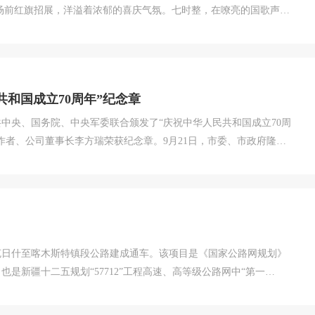
工唱国歌，行注目礼，气氛庄严肃穆。大家的内心无不激情澎湃，爱
。 ...
和国成立70周年”纪念章
共中央、国务院、中央军委联合颁发了“庆祝中华人民共和国成立70周
作者、公司董事长李方瑞荣获纪念章。9月21日，市委、市政府隆重
庆祝中华人民共和国成立70周年”纪念章仪式。市委书记王玉君，市
总工会常务副主席、全国劳动...
克孜勒克日什至喀木斯特镇段公路建成通车。该项目是《国家公路网规划》
，也是新疆十二五规划“57712”工程高速、高等级公路网中“第一
）的重要组成部分，项目的建成对完善新疆干线公路网具有重要意
.5小时，成为乌...