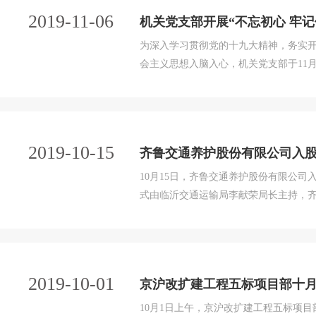
2019-11-06
机关党支部开展“不忘初心 牢记
为深入学习贯彻党的十九大精神，务实开
会主义思想入脑入心，机关党支部于11
学习热情。 孟良崮战役是解放战争期间
破国民党军对山东解放区重点进攻和转变
2019-10-15
齐鲁交通养护股份有限公司入
10月15日，齐鲁交通养护股份有限公
式由临沂交通运输局李献荣局长主持，
经理张西斌，临沂市副市长郑连胜，公
董事长李方瑞与齐鲁交通养护股份公司董
2019-10-01
京沪改扩建工程五标项目部十月
10月1日上午，京沪改扩建工程五标项