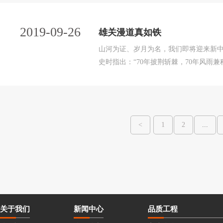
2019-09-26
雄关漫道真如铁
山河为证、岁月为名，我们即将迎来新中国
史时指出：“70年披荆斩棘，70年风雨
中国奇迹。”站在历史交汇点的深情回望
人们以启迪，给未来以昭示。 （一） 70
<
1
2
...
关于我们
新闻中心
品质工程