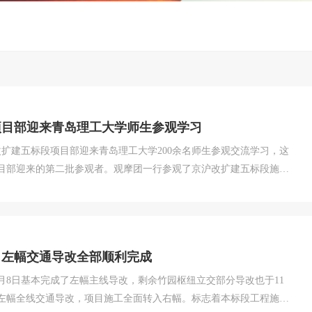
项目部迎来青岛理工大学师生参观学习
改扩建五标段项目部迎来青岛理工大学200余名师生参观交流学习，这
项目部迎来的第二批参观者。观摩团一行参观了京沪改扩建五标段施工
向师生们介绍了京沪改扩建工程五标段的基本概况，着重讲解了桥面
请教项目施工进程、高速公路施...
目左幅交通导改全部顺利完成
9月8日基本完成了左幅主线导改，剩余竹园枢纽立交部分导改也于11
左幅全线交通导改，项目施工全面转入右幅。标志着本标段工程施工