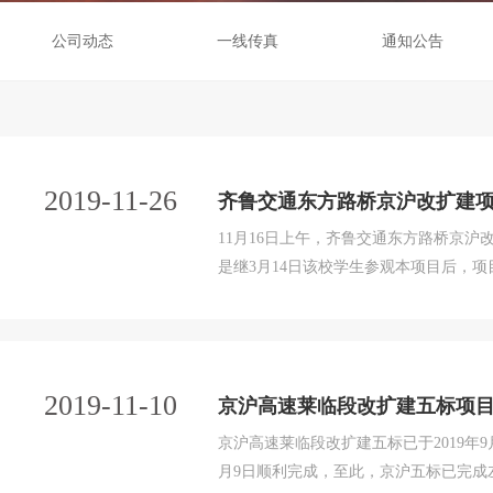
公司动态
一线传真
通知公告
2019-11-26
齐鲁交通东方路桥京沪改扩建
11月16日上午，齐鲁交通东方路桥京沪
是继3月14日该校学生参观本项目后，
现场，在青驼立交区，项目经理孙成义
的施工工艺、养护措施等知识。学生们虚心
2019-11-10
京沪高速莱临段改扩建五标项
京沪高速莱临段改扩建五标已于2019年
月9日顺利完成，至此，京沪五标已完成