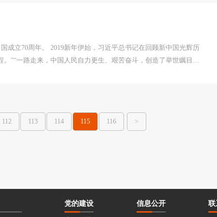
成立70周年。 2019新年伊始，习近平总书记在回顾新中国光辉历
兼程。”“一路走来，中国人民自力更生、艰苦奋斗，创造了举世瞩目的
，凝结着对伟大历程的无比珍视，充满着对伟大事业的壮志豪情，给
年前的中国人，一定无...
112
113
114
115
116
>
党的建设
信息公开
联