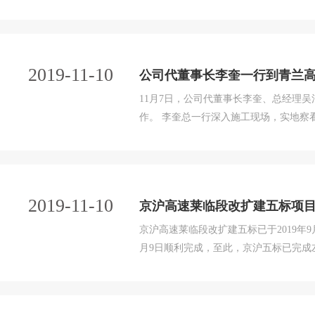
进入了新阶段，为2020年底京沪改扩
5.584亿元，占有效合同价8.181亿元的68.26
2019-11-10
公司代董事长李奎一行到青兰高
11月7日，公司代董事长李奎、总经理
作。 李奎总一行深入施工现场，实地察看了项目目前的施工环境及进度情况，听取了项目关于施工进度、生
产经营、质量管控、安全管理等方面所
所采取的措施及取得的成绩表示肯定，强
2019-11-10
京沪高速莱临段改扩建五标项
京沪高速莱临段改扩建五标已于2019年
月9日顺利完成，至此，京沪五标已完成
进入了新阶段，为2020年底京沪改扩
5.584亿元，占有效合同价8.181亿元的68.26