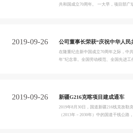
共和国成立70周年。 一大早，项目部广场前红旗招展，洋溢着浓郁的喜庆气氛。七时整，在嘹亮的国歌声
中，鲜艳的五星红旗冉冉升起，全体员
国、爱企、爱家的情怀洋溢在每一个人的脸上
2019-09-26
公司董事长荣获“庆祝中华人民共
在隆重纪念新中国成立70周年之际，中
年”纪念章。全国劳动模范、全国先进工
举行向全国劳动模范和先进工作者颁发“
委副书记、市长孟庆斌，出席会议，各县区
2019-09-26
新疆G216克喀项目建成通车
2019年8月30日，国道新疆216线
（2013年－2030年）中的国道干线公路
纵”（阿勒泰－乌鲁木齐－库尔勒－若羌
义。通车后，两地车程从原来的4小时缩至2