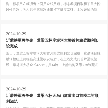
海二标项目左幅沥青上面层全线贯通，标志着项目取得了重大阶
段性胜利，为左幅年底顺利通车打下坚实基础。本次摊铺的沥青
主线上面层单幅全长共20公里，沥青上面层厚度4cm，路面设计
宽度18.75m。为保质保量完成施工任务，项目部科学部署，精心
组织，最大限度抢抓有利气候条件和路面施工的黄金时间，多次
召开专题...
2024-10-29
沂蒙铁军勇争先丨董梁五标岸堤河大桥首片箱梁顺利架
设完成
近日，董梁五标岸堤河大桥首片箱梁顺利架设完成，这是项目继
横河枢纽上跨临临高速梁板安装后，在主线完成的首片梁板架
设。岸堤河大桥全长427米，共14跨，上部结构采用30m装配式预
应力混凝土简支箱梁。为确保首片箱梁顺利架设，项目部精心组
织、合理安排，坚持以标准化、精细化管理为导向，从运输、架
设及机械配置等方面制定了切实可行的施工方案，多次组织召开
专题研讨会，详细交...
2024-10-29
沂蒙铁军勇争先丨董梁五标天马山隧道出口首模二衬顺
利浇筑