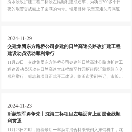
汾水段改扩建工程二标段左幅顺利建成通车，为项目300多个日
夜的艰苦奋战画上了圆满的句号。锚定目标 攻坚克难沈海高速公
路两城至汾水段改扩建工程路线全长61.657公里，双向八车道，
设计时速120公里/时，采用“两侧拼宽为主，局部单侧分离为
辅”的改扩建方式。东方路桥公司承建的二标段全长24.113公
里，...
2024-11-29
交建集团东方路桥公司参建的日兰高速公路改扩建工程
建设动员活动顺利举行
11月29日，交建集团东方路桥公司参建的日兰高速公路改扩建工
程建设动员活动在日兰高速大庄枢纽至竹园枢纽段沂蒙枢纽立交
顺利举行，标志着项目正式开工建设。临沂市委副书记、市长张
宝亮，山东省交通运输事业服务中心党委书记、主任安圣兵，日
照市政府党组成员、副市长马维强，临沂市政府党组成员、副市
长毕黎明，山东高速集团党委常委、副总经理房建果，总工程师
周新波，交建集团党委...
2024-11-23
沂蒙铁军勇争先丨沈海二标项目左幅沥青上面层全线顺
利贯通
11月23日21时，随着最后一车沥青混合料缓缓倒入摊铺机中，沈