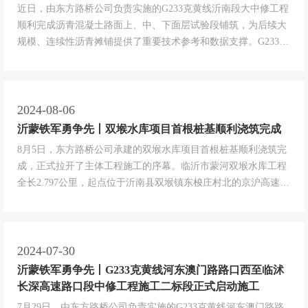
近日，由东方路桥公司负责实施的G233克黄线沂南段大中修工程
顺利完成沥青混凝土路面上、中、下面层试验段铺筑，为后续大
规模、连续性沥青摊铺提供了重要技术参考和数据支撑。G233克
黄线沂南段大中修工程位于临沂市沂南县境内，全长30.674公
里，途经苏村、辛集、大庄三个乡镇，一级公路标准，设计速度
80公里/时，双向四车道。该项目是东方路桥公司成功获取全序列
养护资质...
2024-08-06
沂蒙铁军勇争先丨双堠水库项目首根桩基顺利浇筑完成
8月5日，东方路桥公司承建的双堠水库项目首根桩基顺利浇筑完
成，正式拉开了主体工程施工的序幕。临沂市蒙河双堠水库工程
全长2.797公里，起点位于沂南县双堠镇东梭庄村北的京沪高速公
路上，终点位于沂南县双堠镇果庄村北的京沪高速公路上，设计
速度120公里/时，双向八车道，设特大桥2047米/1座、涵洞1道、
天桥1座，施工内容主要包括路基、路面、桥梁涵洞、交安及绿
化环...
2024-07-30
沂蒙铁军勇争先丨G233克黄线河东澳门路路口西至临沭
长深高速路口段中修工程施工二标段正式启动施工
7月29日，由东方路桥公司负责实施的G233克黄线河东澳门路路