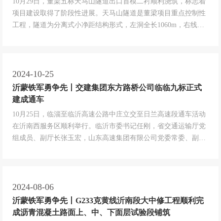
10月29日，董梁五标天马山隧道出口首模二衬顺利浇筑，标志着
项目建设取得了阶段性进展。天马山隧道是董梁项目重点控制性
工程，隧道为分离式小净距结构形式，左洞全长1060m，右线全
长1079m，均属长隧道，具有地质条件复杂、围岩条件较差、掘
进距离长、技术控制指标高等难点。为确保天马山隧道首模二衬
顺利浇筑，项目部科学调度、统筹安排，施工前对隧道围岩进行
了全面细致的...
2024-10-25
沂蒙铁军勇争先丨交建集团东方路桥公司临临九标正式
建成通车
10月25日，临淄至临沂高速公路中庄立交至日兰高速段通车活动
在沂南西服务区顺利举行。临沂市委书记任刚，省交通运输厅党
组成员、副厅长张玉宏，山东高速集团有限公司党委常委、副总
经理李怀峰，临沂市政府副市长毕黎明，山东高速集团有限公司
总工程师周新波，交建集团党委书记、董事长刘贵翔，党委副书
记、董事、总经理周磊生，党委委员、副总经理杨伟刚及省交通
运输厅、淄博市、临沂...
2024-08-06
沂蒙铁军勇争先丨G233克黄线沂南段大中修工程顺利完
成沥青混凝土路面上、中、下面层试验段铺筑