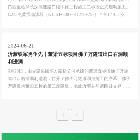
口西至临沭长深高速路口段中修工程施工二标段正式启动施工。
G233克黄线临沭段（K1263+300～K1275+757）全长12.457公
里，一级公路，设计速度 80公里/时，车道规模为双向六车道，
部分为双向四车道。项目起点 K1263+300 位于临沭县，终点
K1275+757位于临沭县长...
2024-06-21
沂蒙铁军勇争先丨董梁五标项目佛子万隧道出口右洞顺
利进洞
6月20日，由交建集团东方路桥公司承建的董梁五标段佛子万隧
道出口右洞顺利进洞，拉开了佛子万隧道洞身施工的序幕。佛子
万隧道为董梁五标的第二座隧道，地处沂南县与蒙阴县交界，为
双向四车道轻微影响小净距/分离式隧道设计，全长1149m，V级
围岩分布229m，IV级围岩分布650m，III级围岩分布270m。隧址
区主要岩性为花岗岩及泥岩，局部夹杂泥灰岩，岩体破碎，节
<
>
理...