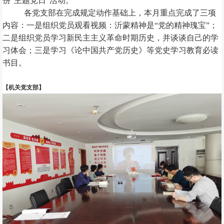
份“主题党日”活动。
各党支部在完成规定动作基础上，本月重点完成了
三项
内容：一是组织党员观看视频：沂蒙精神是
“党的精神瑰宝”；
二是组织党员学习新民主主义革命时期历史，并谈谈自己的学
习体会；三是学习
《论中国共产党历史》等党史学习教育必读
书目。
【机关党支部】