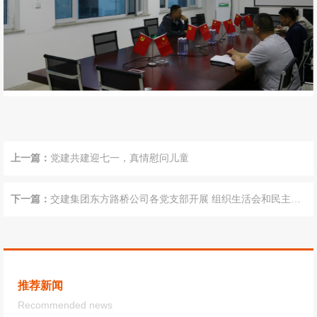
上一篇：
党建共建迎七一，真情慰问儿童
下一篇：
交建集团东方路桥公司各党支部开展 组织生活会和民主评
议党员工作
推荐新闻
Recommended news