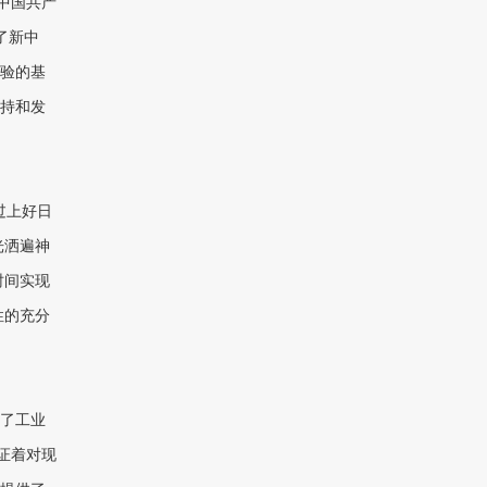
中国共产
了新中
验的基
持和发
过上好日
光洒遍神
时间实现
性的充分
了工业
证着对现