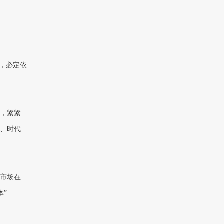
，必定依
，紧紧
、时代
挥市场在
体”……