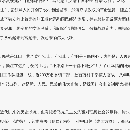
水复疑无路”的彷徨困顿中，马克思主义给中国带来“柳暗花明”。从此，
座大山”，党领导人民开创了农村包围城市、武装夺取政权的革命道路，建立
成了独立的比较完整的工业体系和国民经济体系，并在总结正反两方面经
复兴和世界变局的交织激荡，我们坚定理想信念、保持战略定力，围绕坚
了从站起来到富起来、强起来的伟大飞跃。
人民就是江山，共产党打江山、守江山，守的是人民的心，为的是让人民
水，倾注在这片可爱的土地。“小康路上一个都不能少”！为了让幸福的阳
驻村工作队挺进一线，近200万名乡镇干部、数百万村干部倾力奋战，八年
个贫困村全部出列。这是党、人民、民族的伟大光荣，是我国社会主义制度优越
近代以来的历史潮流，也寄托着马克思主义先驱对理想社会的期许。错失
《原强》《辟韩》，郭嵩焘著《使西纪程》，孙中山著《建国方略》，都见