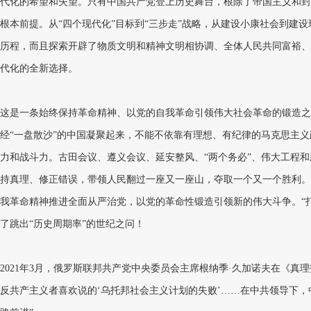
代化的希望和失望。只有中国共产党登上历史舞台，根除了帝国主义和封
根本前提。从“四个现代化”目标到“三步走”战略，从建设小康社会到建
历程，而且探索开辟了物质文明和精神文明相协调、全体人民共同富裕、
代化的全新选择。
这是一条始终保持革命精神、以党的自我革命引领伟大社会革命的锻造之
经“一盘散沙”的中国凝聚起来，不能不依靠有理想、有纪律的马克思主
力和战斗力。古田会议、遵义会议、延安整风、“两个务必”、伟大工程
持真理、修正错误，带领人民翻过一座又一座山，夺取一个又一个胜利。
我革命精神推进全面从严治党，以党的革命性锻造引领新的伟大斗争。“
了跳出“历史周期率”的世纪之问！
2021年3月，俄罗斯联邦共产党中央委员会主席根纳季·久加诺夫在《真
反共产主义者喜欢说的‘乌托邦社会主义计划的失败’……在中共领导下