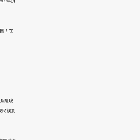
00年历
国！在
条险峻
现民族复