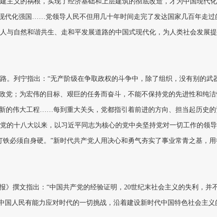
建主义的祸根，实现了经济基础和上层建筑的彻底改造，才为中国现代化
设现代化强国……党领导人民不但用几十年时间走完了发达国家几百年走过
人与自然和谐共生、走和平发展道路的中国式现代化，为人类社会发展提
路。列宁指出：“无产阶级在争取政权的斗争中，除了组织，没有别的武器
义政党；为宏伟的目标、艰巨的任务而奋斗，不能不保持党的先进性和纯洁
和新的伟大工程……每到重大关头，党都指引着前进的方向、担当起历史的
党的十八大以来，以习近平同志为核心的党中央坚持党对一切工作的领导
打铁必须自身硬。”新时代共产党人用决心和勇气夯实了事业常青之基，用
理报》撰文指出：“中国共产党的经验证明，20世纪末社会主义的失利，并
，中国人民有能力应对时代的一切挑战，沿着建设新时代中国特色社会主义