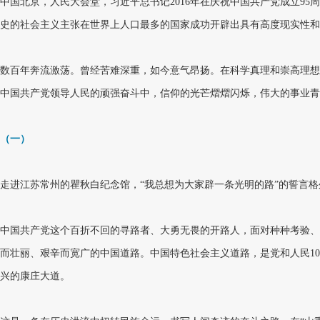
中国北京，人民大会堂，习近平总书记2016年在庆祝中国共产党成立95
史的社会主义主张在世界上人口最多的国家成功开辟出具有高度现实性和
数百年奔流激荡。曾经苦难深重，如今意气昂扬。在科学真理和崇高理想
中国共产党领导人民的顽强奋斗中，信仰的光芒熠熠闪烁，伟大的事业青
（一）
走进江苏常州的瞿秋白纪念馆，“我总想为大家辟一条光明的路”的誓言格
中国共产党这个百折不回的寻路者、大勇无畏的开路人，面对种种考验、
而壮丽、艰辛而宽广的中国道路。中国特色社会主义道路，是党和人民1
兴的康庄大道。