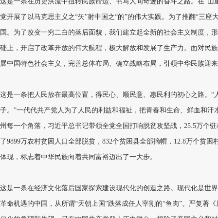
这是一条在历史洪流中扭转民族命运、书写人间奇迹的奋斗之路。在“山重
党开展了以马克思主义之“矢”射中国之“的”的伟大实践。为了推翻“三
国。为了改变一穷二白的落后面貌，我们建立起全新的社会主义制度，形
础上，开启了改革开放的伟大航程，极大解放和发展了生产力。面对民族
展中国特色社会主义，完善总体布局、确立战略布局，引领中华民族迎来
这是一条把人民放在最高位置，得民心、顺民意、惠民利的初心之路。“
子。”一代代共产党人为了人民的利益和福祉，把青春和生命、鲜血和汗
州每一个角落，习近平总书记带领全党全国打响脱贫攻坚战，25.5万个
了9899万农村贫困人口全部脱贫，832个贫困县全部摘帽，12.8万
体现，标志着中华民族向着共同富裕迈出了一大步。
这是一条在经济文化落后国家探索建设现代化的创造之路。现代化是世界
革命机遇的中国，从所谓“天朝上国”跌落成任人宰割的“鱼肉”。严复著