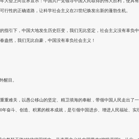
周年大会上向世界宣示：中国共产党领导中国人民取得的伟大胜利，使具有5
可行性的正确道路，让科学社会主义在21世纪焕发出新的蓬勃生机。
的指引下，中国大地发生历史巨变，我们无比坚定，社会主义没有辜负中
春盎然，我们无比自豪，中国没有辜负社会主义！
外醒目。
重重难关，以愚公移山的坚定、精卫填海的奉献，带领中国人民走出了一
00年奋斗、创造、积累的根本成就，是引领中国进步、增进人民福祉、实