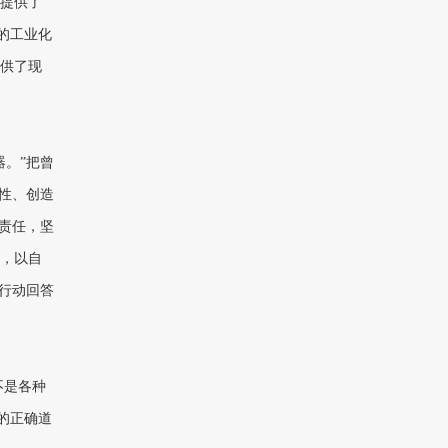
提供了
的工业化
供了现
。”把曾
性、创造
责任，坚
，以自
行动回答
不是各种
的正确道