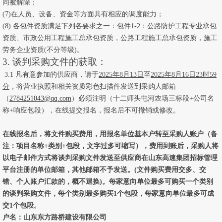
同被解除；
(7)在人员、设备、资金等方面具有相应的调度能力；
(8) 各包件资质满足下列各要求之一：包件1-2：公路
防护工程
专业承包
资质、市政公用工程施工总承包资质，公路工程施工总承包资质，施工
劳务企业资质
(不分等级)。
3.
谈判采购文件的获取：
3.
1
凡有意参加
的供应商，
请于
202
5
年
8
月
13
日
至
202
5
年
8
月
16
日
23
时
59
分
，
将
营业
执照和相关资质彩色扫描件
发送到采购人邮箱
（
2784251043
@
qq
.com
）必须注明（
十二师头屯河农场三标段
+公司名
称+响应包段）
，在线提交报名，报名后不可撤销或修改。
在线报名后，将文件购买费用，用报名单位基本户转至采购人账户（备
注：项目名称
+类别+包段，文字过多可缩写），费用到账后，采购人将
以电子邮件方式将谈判采购文件发送至供应商在山东高速集团招标管理
平台注册的单位邮箱，其他邮箱不予发送。(文件购买费用交多、交
错、个人账户汇款的，概不退换
)
。每家意向单位最多
可购买
一
个
类别
的谈判采购文件，每个类别最多购买
1个包段，每家意向单位最多可成
交1个包段。
户名：山东东方路桥建设有限公司