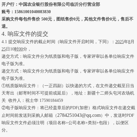
开户行：中国农业银行股份有限公司临沂分行营业部
账号：
15861001040083830
采购文件每包件售价
500
元，图纸售价
0元，其他文件售价0元，售后不
退
。
4. 响应文件的提交
4.1 提交
响应文件的截止时间（
响应文件开启
时间，下同）
：
202
5
年
8
月
25
日
10
时
00
分，
递交方式：响应文件分为纸质版和电子版，专家评审以各单位响应文件
电子版为准。
递交方式：响应文件分为纸质版和电子版，专家评审以各单位响应文件
电子版为准。
①纸质版响应文件：（一正四副）以快递的方式，在文件递交截至日当
天寄出（邮寄时间不可提前或延后），地址：
新疆十二师头屯河农场机
关
收件人：
祝士华
17590184459
②电子版响应文件：将已经盖章后的PDF
(
加密）格式响应文件在递交截
2784251043
@
qq
.com
止时间前发送到采购人邮箱（
）中，发送时
PDF
响应文件文件必须注明（项目名称+公司名称+类别+包段），以便区
分
。