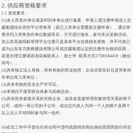
2. 供应商
资格要求
2
.1
资质要求：
(1)未入库意向单位请及时到本单位进行备案，申请人需注册申请进入交
建集团综合管控平台劳务库（原已入库单位需重新注册申请），通过审
查并列入劳务协作单位数据库后，方可进行报名，参与本次采购活动。
在山东高速招标管理平台注册只是具有平台在线报名资格，并不代表已
成为山东东方路桥建设有限公司或交建集团认定的注册并合格供应商，
若需办理注册请咨询采购联系人；祝士华 联系方式
17590184459
（微信
同号）；
(2)具有独立法人资格，持有有效的营业执照，企业信誉良好且是劳务协
作单位库入库单位；
(3)具有有效的安全生产许可证。
(4)本项目不接受联合体参与采购活动；
(5)具有投资参股关系的关联企业，或具有直接管理和被管理关系的母子
公司，或同一母公司的子公司，或法定代表人为同一个人的两个及两个
以上法人不得同时参与同一包件;
(6)在近三年中不曾在任何合同中违约或因供应商自身的原因而使任何合