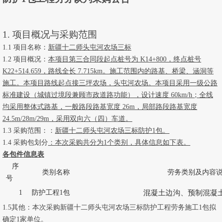
1. 项目概况
与
采购
范围
1.1 项目名称：
新疆十二师头屯河农场三标
1.2 项目概况：
本项目第三合同段起点桩号为
K14+800，终点桩号
K22+514.659，路线全长 7.715km。施工范围内的路基、桥梁、涵洞等
施工。本项目路线起点接三坪农场，头屯河农场。本项目采用一级公路
标准建设（城镇过境段兼顾市政道路功能），设计速度 60km/h；全线
均采用整体式路基，一般路段路基宽度 26m，局部路段路基宽度
24.5m/28m/29m，采用双向六（四）车道。
1.3 采购范围：：
新疆十二师头屯河农场三标
防护
1包
。
1.4 采购包划分
：本次采购共分为
1
个类别，具体信息如下表。
各包件信息表
序
类别名称
劳务类别及内容
号
1
防护工程
1包
混凝土边沟、预制混凝
1.5其他：
本次采购
新疆十二师头屯河农场三标防护工程
劳务施工
1包
拟
确定
1家单位。