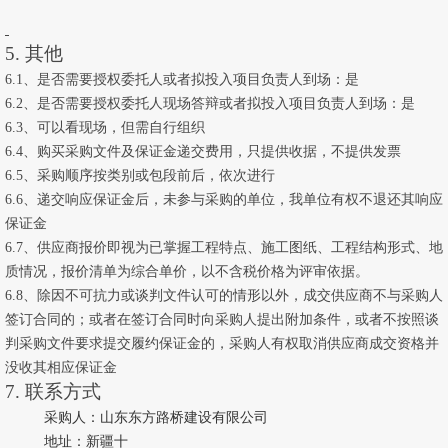
5. 其他
6
.1、是否需要授权委托人或者拟投入项目负责人到场：是
6
.2、是否需要授权委托人现场答辩或者拟投入项目负责人到场：是
6
.3、可以看现场，但需自行组织
6
.4、购买采购文件及保证金递交费用，只提供收据，不提供发票
6
.5、采购顺序按类别或包段前后，依次进行
6
.6、递交响应保证金后，未参与采购的单位，我单位有权不退还其响应
保证金
6
.7、供应商报价即视为已掌握工程特点、施工图纸、工程结构形式、地
质情况，报价清单为综合单价，以不含税价格为评审依据。
6
.8、除因不可抗力或谈判文件认可的情形以外，成交供应商不与采购人
签订合同的；或者在签订合同时向采购人提出附加条件，或者不按照谈
判采购文件要求提交履约保证金的，采购人有权取消供应商成交资格并
没收其相应保证金
7. 联系方式
采购人：
山东东方路桥建设有限公司
地址：
新疆十