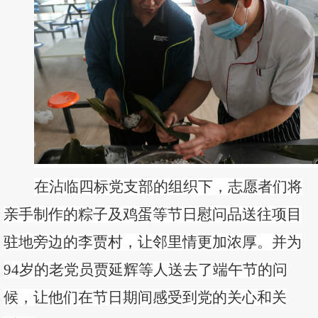
在沾临四标党支部的组织下，志愿者们将
亲手制作的粽子及鸡蛋等节日慰问品送往项目
驻地旁边的李贾村，让邻里情更加浓厚。并为
94岁的老党员贾延辉等人送去了端午节的问
候，让他们在节日期间感受到党的关心和关