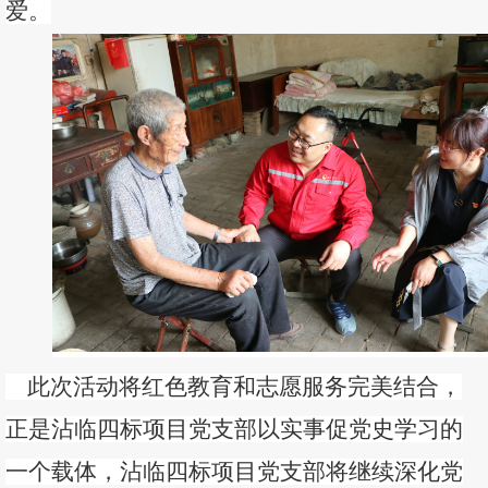
爱。
此次活动将红色教育和志愿服务完美结合，
正是沾临四标项目党支部以实事促党史学习的
一个载体，沾临四标项目党支部将继续深化党