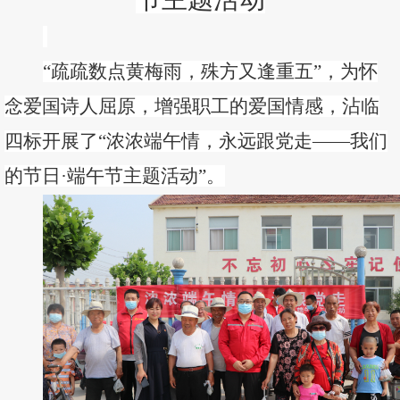
“
疏疏数点黄梅雨
，
殊方又逢重五
”，
为怀
念爱国诗人屈原，增强职工的爱国情感，沾临
四标开展了
“浓浓端午情，永远跟党走——我们
的节日·端午节主题活动”。